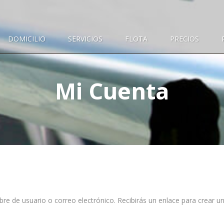
DOMICILIO
SERVICIOS
FLOTA
PRECIOS
Mi Cuenta
bre de usuario o correo electrónico. Recibirás un enlace para crear u