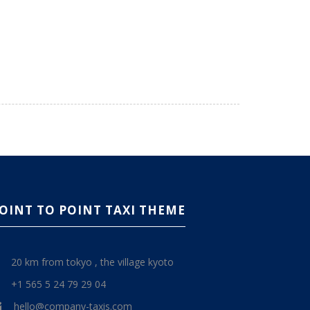
OINT TO POINT TAXI THEME
20 km from tokyo , the village kyoto
+1 565 5 24 79 29 04
hello@company-taxis.com