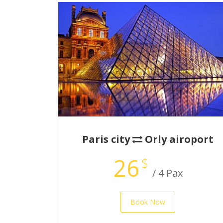
Paris city
Orly airoport
26
$
/ 4 Pax
Book Now