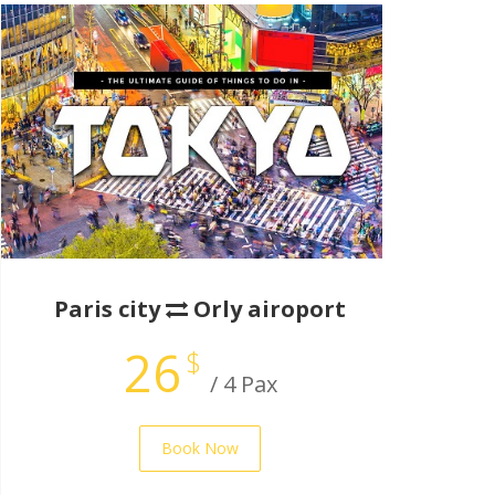
Paris city
Orly airoport
26
$
/ 4 Pax
Book Now