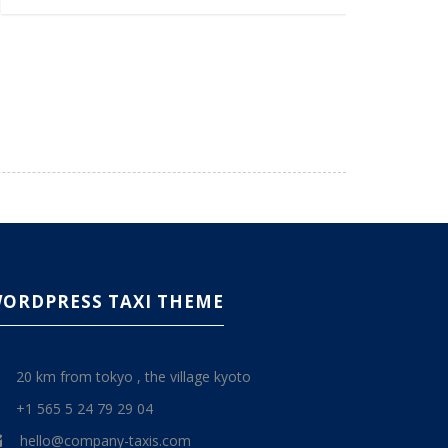
ORDPRESS TAXI THEME
20 km from tokyo , the village kyoto
+1 565 5 24 79 29 04
hello@company-taxis.com