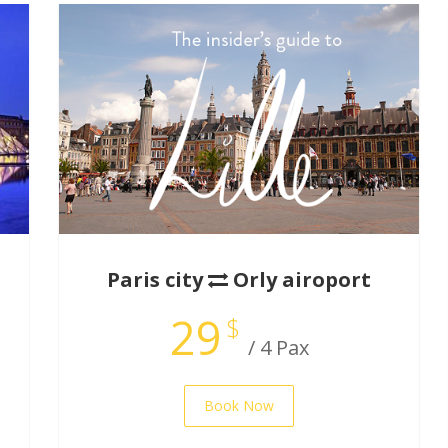
Paris city
Orly airoport
29
$
/ 4 Pax
Book Now